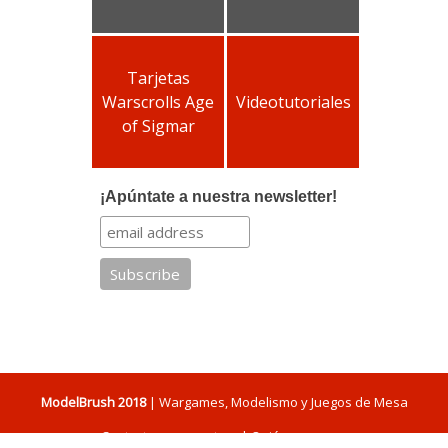
Tarjetas
Warscrolls Age
Videotutoriales
of Sigmar
¡Apúntate a nuestra newsletter!
ModelBrush 2018
| Wargames, Modelismo y Juegos de Mesa
Contacta con nosotros
|
Quiénes somos