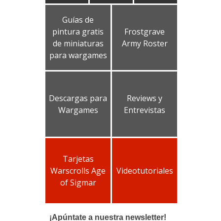
Guías de
pintura gratis
Frostgrave
de miniaturas
Army Roster
para wargames
Descargas para
Reviews y
Wargames
Entrevistas
Tarjetas
Warscrolls Age
Videotutoriales
of Sigmar
¡Apúntate a nuestra newsletter!