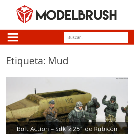
Skip
to
content
Search
for:
Etiqueta:
Mud
Bolt Action – Sdkfz 251 de Rubicon