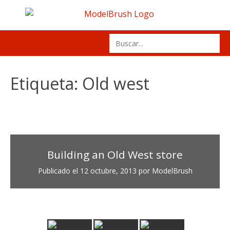
Skip
to
content
Search
for:
Etiqueta:
Old west
Building an Old West store
Publicado el
12 octubre, 2013
por
ModelBrush