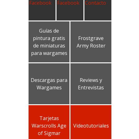
Guías de
pintura gratis
Frostgrave
de miniaturas
Army Roster
para wargames
Descargas para
Reviews y
Wargames
Entrevistas
Tarjetas
Warscrolls Age
Videotutoriales
of Sigmar