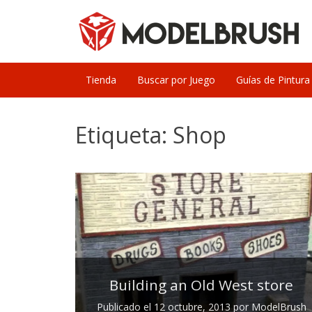
Skip
to
content
Tienda
Buscar por Juego
Guías de Pintura
Etiqueta:
Shop
Building an Old West store
Publicado el
12 octubre, 2013
por
ModelBrush