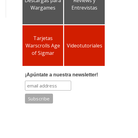
Descargas para
Reviews y
Wargames
Entrevistas
Tarjetas
Warscrolls Age
Videotutoriales
of Sigmar
¡Apúntate a nuestra newsletter!