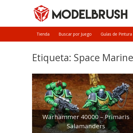
Skip
to
content
Tienda
Buscar por Juego
Guías de Pintura
Etiqueta:
Space Marine
Warhammer 40000 – Primaris
Salamanders