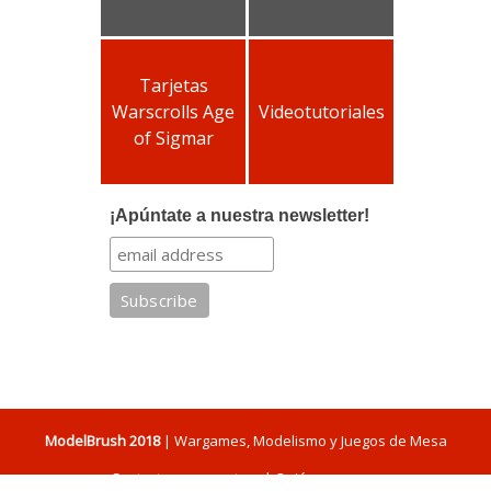
Tarjetas
Warscrolls Age
Videotutoriales
of Sigmar
¡Apúntate a nuestra newsletter!
ModelBrush 2018
| Wargames, Modelismo y Juegos de Mesa
Contacta con nosotros
|
Quiénes somos