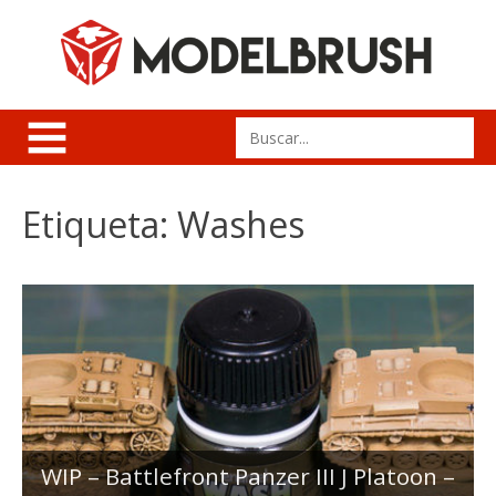
Skip
to
content
Search
for:
Etiqueta:
Washes
WIP – Battlefront Panzer III J Platoon –