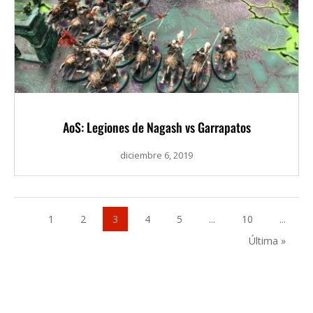
AoS: Legiones de Nagash vs Garrapatos
diciembre 6, 2019
1
2
3
4
5
...
10
...
Última »